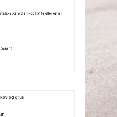
tion og nyd en kop kaffe eller en is i
 (
dag 1
)
Skov og grus
dt”.