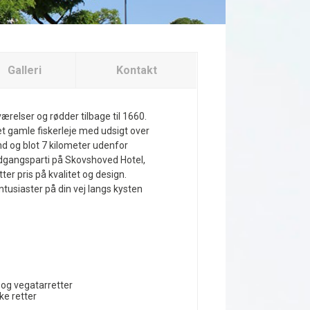
Galleri
Kontakt
værelser og rødder tilbage til 1660.
et gamle fiskerleje med udsigt over
d og blot 7 kilometer udenfor
gangsparti på Skovshoved Hotel,
r pris på kvalitet og design.
usiaster på din vej langs kysten
 og vegatarretter
ke retter