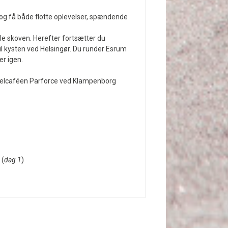
 og få både flotte oplevelser, spændende
ele skoven. Herefter fortsætter du
 kysten ved Helsingør. Du runder Esrum
er igen.
kelcaféen Parforce ved Klampenborg
 (
dag 1
)