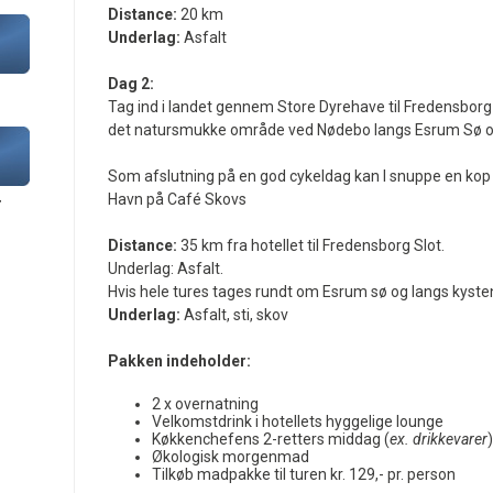
Distance:
20 km
Underlag:
Asfalt
Dag 2:
Tag ind i landet gennem Store Dyrehave til Fredensborg 
det natursmukke område ved Nødebo langs Esrum Sø og
Som afslutning på en god cykeldag kan I snuppe en kop 
Havn på Café Skovs
r
Distance:
35 km fra hotellet til Fredensborg Slot.
Underlag: Asfalt.
Hvis hele tures tages rundt om Esrum sø og langs kysten
Underlag:
Asfalt, sti, skov
Pakken indeholder:
2 x overnatning
Velkomstdrink i hotellets hyggelige lounge
Køkkenchefens 2-retters middag (
ex. drikkevarer
)
Økologisk morgenmad
Tilkøb madpakke til turen kr. 129,- pr. person