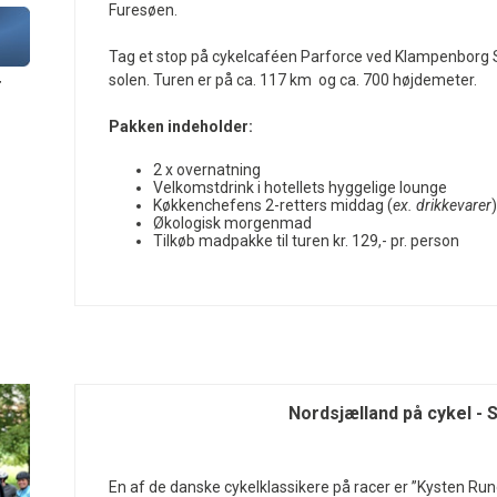
Furesøen.
Tag et stop på cykelcaféen Parforce ved Klampenborg Sta
solen. Turen er på ca. 117 km og ca. 700 højdemeter.
r
Pakken indeholder:
2 x overnatning
Velkomstdrink i hotellets hyggelige lounge
Køkkenchefens 2-retters middag (
ex. drikkevarer
)
Økologisk morgenmad
Tilkøb madpakke til turen kr. 129,- pr. person
Nordsjælland på cykel - 
En af de danske cykelklassikere på racer er ”Kysten Run