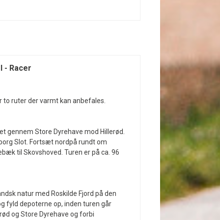
l - Racer
r to ruter der varmt kan anbefales.
ndet gennem Store Dyrehave mod Hillerød.
borg Slot. Fortsæt nordpå rundt om
ebæk til Skovshoved. Turen er på ca. 96
andsk natur med Roskilde Fjord på den
g fyld depoterne op, inden turen går
erød og Store Dyrehave og forbi