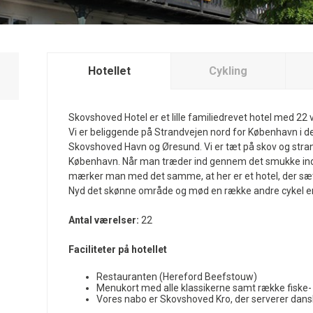
Hotellet
Cykling
Skovshoved Hotel er et lille familiedrevet hotel med 22 
Vi er beliggende på Strandvejen nord for København i d
Skovshoved Havn og Øresund. Vi er tæt på skov og stran
København. Når man træder ind gennem det smukke ind
mærker man med det samme, at her er et hotel, der sætte
Nyd det skønne område og mød en række andre cykel ent
Antal værelser:
22
Faciliteter på hotellet
Restauranten (Hereford Beefstouw)
Menukort med alle klassikerne samt række fiske-
Vores nabo er Skovshoved Kro, der serverer dans