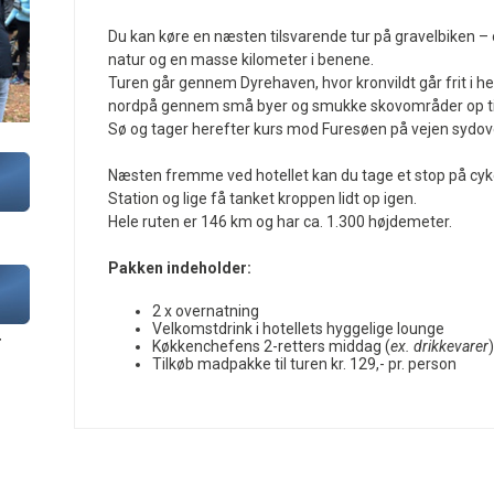
Du kan køre en næsten tilsvarende tur på gravelbiken –
natur og en masse kilometer i benene.
Turen går gennem Dyrehaven, hvor kronvildt går frit i h
nordpå gennem små byer og smukke skovområder op til
Sø og tager herefter kurs mod Furesøen på vejen sydov
Næsten fremme ved hotellet kan du tage et stop på cy
Station og lige få tanket kroppen lidt op igen.
Hele ruten er 146 km og har ca. 1.300 højdemeter.
Pakken indeholder:
2 x overnatning
Velkomstdrink i hotellets hyggelige lounge
r
Køkkenchefens 2-retters middag (
ex. drikkevarer
)
Tilkøb madpakke til turen kr. 129,- pr. person