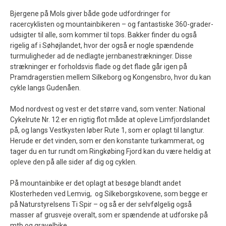
Bjergene på Mols giver både gode udfordringer for
racercyklisten og mountainbikeren – og fantastiske 360-grader-
udsigter til alle, som kommer til tops. Bakker finder du også
rigelig af i Søhøjlandet, hvor der også er nogle spændende
turmuligheder ad de nedlagte jernbanestrækninger. Disse
strækninger er forholdsvis flade og det flade går igen på
Pramdragerstien mellem Silkeborg og Kongensbro, hvor du kan
cykle langs Gudenåen.
Mod nordvest og vest er det større vand, som venter: National
Cykelrute Nr. 12 er en rigtig flot måde at opleve Limfjordslandet
på, og langs Vestkysten løber Rute 1, som er oplagt til langtur.
Herude er det vinden, som er den konstante turkammerat, og
tager du en tur rundt om Ringkøbing Fjord kan du være heldig at
opleve den på alle sider af dig og cyklen.
På mountainbike er det oplagt at besøge blandt andet
Klosterheden ved Lemvig,
og Silkeborgskovene, som begge er
på Naturstyrelsens Ti Spir – og så er der selvfølgelig også
masser af grusveje overalt, som er spændende at udforske på
mtb og gravelbike.